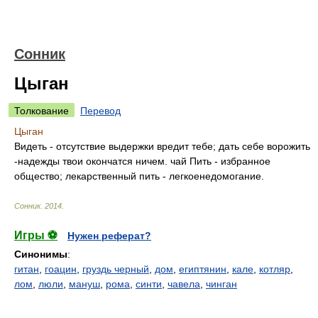
Сонник
Цыган
Толкование
Перевод
Цыган
Видеть - отсутствие выдержки вредит тебе; дать себе ворожить
-надежды твои окончатся ничем. чай Пить - избранное
общество; лекарственный пить - легкоенедомогание.
Сонник
.
2014
.
Игры ⚽
Нужен реферат?
Синонимы
:
гитан
,
гоацин
,
груздь черный
,
дом
,
египтянин
,
кале
,
котляр
,
лом
,
люли
,
мануш
,
рома
,
синти
,
чавела
,
чинган