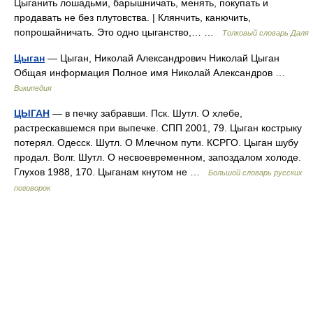
Цыганить лошадьми, барышничать, менять, покупать и
продавать не без плутовства. | Клянчить, канючить,
попрошайничать. Это одно цыганство,… …
Толковый словарь Даля
Цыган
— Цыган, Николай Александрович Николай Цыган
Общая информация Полное имя Николай Александров …
Википедия
ЦЫГАН
— в печку забравши. Пск. Шутл. О хлебе,
растрескавшемся при выпечке. СПП 2001, 79. Цыган кострыку
потерял. Одесск. Шутл. О Млечном пути. КСРГО. Цыган шубу
продал. Волг. Шутл. О несвоевременном, запоздалом холоде.
Глухов 1988, 170. Цыганам кнутом не …
Большой словарь русских
поговорок