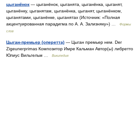
цыганёнок
— цыганёнок, цыганята, цыганёнка, цыганят,
цыганёнку, цыганятам, цыганёнка, цыганят, цыганёнком,
цыганятами, цыганёнке, цыганятах (Источник: «Полная
акцентуированная парадигма по А. А. Зализняку») …
Формы
слов
Цыган-премьер (оперетта)
— Цыган премьер нем. Der
Zigeunerprimas Композитор Имре Кальман Автор(ы) либретто
Юлиус Вильгельм …
Википедия