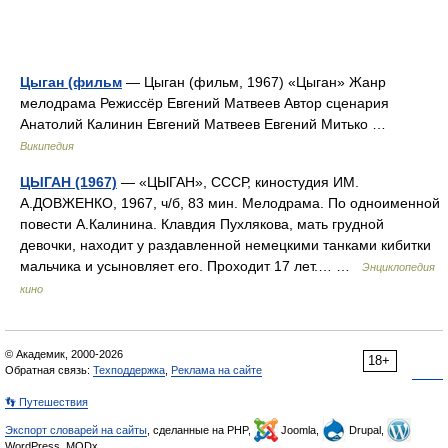
Цыган (фильм
— Цыган (фильм, 1967) «Цыган» Жанр
мелодрама Режиссёр Евгений Матвеев Автор сценария
Анатолий Калинин Евгений Матвеев Евгений Митько …
Википедия
ЦЫГАН (1967)
— «ЦЫГАН», СССР, киностудия ИМ.
А.ДОВЖЕНКО, 1967, ч/б, 83 мин. Мелодрама. По одноименной
повести А.Калинина. Клавдия Пухлякова, мать грудной
девочки, находит у раздавленной немецкими танками кибитки
мальчика и усыновляет его. Проходит 17 лет.… …
Энциклопедия
кино
© Академик, 2000-2026
18+
Обратная связь:
Техподдержка
,
Реклама на сайте
👣 Путешествия
Экспорт словарей на сайты
, сделанные на PHP,
Joomla,
Drupal,
WordPress, MODx.