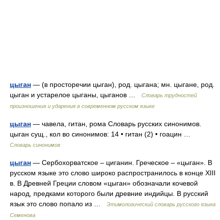
цыган
— (в просторечии цыган), род. цыгана; мн. цыгане, род.
цыган и устарелое цыганы, цыганов …
Словарь трудностей
произношения и ударения в современном русском языке
цыган
— чавела, гитан, рома Словарь русских синонимов.
цыган сущ., кол во синонимов: 14 • гитан (2) • гоацин …
Словарь синонимов
цыган
— Сербохорватское – циганин. Греческое – «цыган». В
русском языке это слово широко распространилось в конце XIII
в. В Древней Греции словом «цыган» обозначали кочевой
народ, предками которого были древние индийцы. В русский
язык это слово попало из …
Этимологический словарь русского языка
Семенова