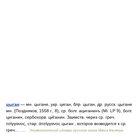
цыган
— мн. цыгане, укр. циган, блр. цыган, др. русск. цыгане
мн. (Поздняков, 1558 г., 8), ср. болг. ациганинъ (Мi. LР 9), болг.
циганин, сербохорв. ци̏ганин. Заимств. через ср. греч.
τσίγγανος, стар. ἀτσίγγανος цыган , которое возводится к ср.
греч.… …
Этимологический словарь русского языка Макса Фасмера